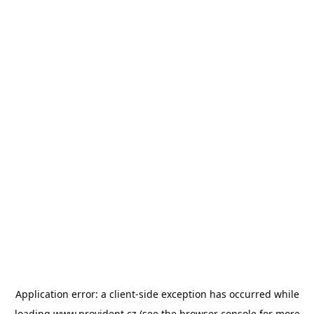
Application error: a
client
-side exception has occurred while
loading
www.provident.cz
(see the
browser console
for more