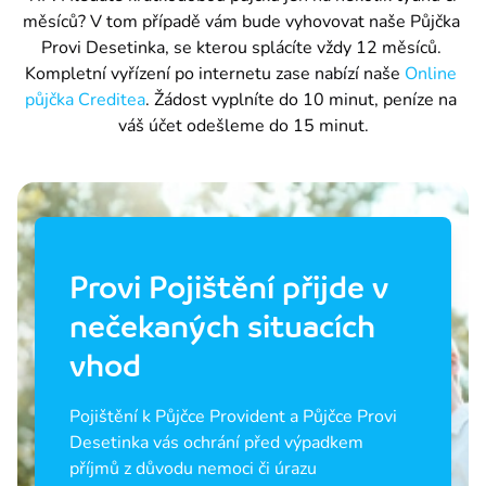
měsíců? V tom případě vám bude vyhovovat naše Půjčka 
Provi Desetinka, se kterou splácíte vždy 12 měsíců. 
Kompletní vyřízení po internetu zase nabízí naše 
Online 
půjčka Creditea
. Žádost vyplníte do 10 minut, peníze na 
váš účet odešleme do 15 minut.
Provi Pojištění přijde v
nečekaných situacích
vhod
Pojištění k Půjčce Provident a Půjčce Provi 
Desetinka vás ochrání před výpadkem 
příjmů z důvodu nemoci či úrazu