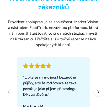
zákazníků
Provident spolupracuje se společností Market Vision 
a nástrojem FeedTrack, nezávislou platformou, která 
nám pomáhá zjišťovat, co si o našich službách myslí 
naši zákazníci. Přečtěte si skutečné recenze našich 
spokojených klientů.
5
out of 5 stars
5
out
"
Líbila se mi možnost bezúročné
"
Líb
půjčky, a to že rodičovská se také
splá
považuje jako příjem při scoringu.
využ
Díky za důvěru.
"
Luci
Barbora P.
Prah