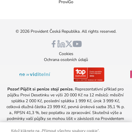
ProviGo
©
2026
Provident Česká Republika
. All rights reserved.
Cookies
Ochrana osobních údajů
Pozor! Půjčit si peníze stojí peníze.
 Reprezentativní příklad pro 
půjčku Provi Desetinku ve výši 20 000 Kč na 12 měsíců: měsíční 
splátka 2 000 Kč, poslední splátka 1 999 Kč, úrok 3 999 Kč, 
celková dlužná částka 23 999 Kč, pevná úroková sazba 35,1 % p. 
a., RPSN 41,3 %, bez poplatku za zpracování. Skutečná výše a 
podmínky vaší půjčky se mohou lišit v závislosti na Providentem 
provedeném posouzení vaší úvěruschopnosti. Nabídka platí pro 
všechny, kteří aktuálně u Providentu nesplácejí žádnou půjčku.
Když kliknete na „Přijmout všechny soubory cookie“,