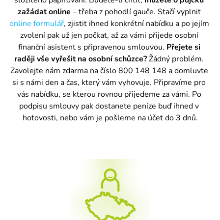
složitého papírování. Budete-li chtít, 
můžete o půjčku 
zažádat online
 – třeba z pohodlí gauče. Stačí vyplnit 
online formulář
, zjistit ihned konkrétní nabídku a po jejím 
zvolení pak už jen počkat, až za vámi přijede osobní 
finanční asistent s připravenou smlouvou. 
Přejete si 
raději vše vyřešit na osobní schůzce?
 Žádný problém. 
Zavolejte nám zdarma na číslo 800 148 148 a domluvte 
si s námi den a čas, který vám vyhovuje. Připravíme pro 
vás nabídku, se kterou rovnou přijedeme za vámi. Po 
podpisu smlouvy pak dostanete peníze buď ihned v 
hotovosti, nebo vám je pošleme na účet do 3 dnů.