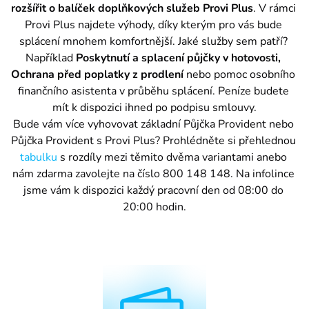
rozšířit o balíček doplňkových služeb Provi Plus
. V rámci 
Chcete patřit mezi nás? Stačí odpovědět na nabízené pozice a zapa
Provi Plus najdete výhody, díky kterým pro vás bude 
Pro média
splácení mnohem komfortnější. Jaké služby sem patří? 
Tiskové zprávy a kontakty pro média.
Například 
Poskytnutí a splacení půjčky v hotovosti, 
Ochrana před poplatky z prodlení
 nebo pomoc osobního 
Kontakty
finančního asistenta v průběhu splácení. Peníze budete 
Ať už budete potřebovat cokoliv, jsme tu pro vás. Můžete nám napsat
mít k dispozici ihned po podpisu smlouvy.
Bude vám více vyhovovat základní Půjčka Provident nebo 
Půjčka Provident s Provi Plus? Prohlédněte si přehlednou 
Půjčka Provident
tabulku
 s rozdíly mezi těmito dvěma variantami anebo 
nám zdarma zavolejte na číslo 800 148 148. Na infolince 
Půjčka Provi Desetinka
jsme vám k dispozici každý pracovní den od 08:00 do 
20:00 hodin.
Provi Pojištění
ProviGo
800 148 148
Bezplatná linka v době 8-20 hod. přes týden, 9-13 hod. o víkendech a svátcích