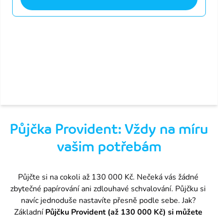
Provident je licencovaná společnost Českou národní bankou. Licence j
Naše závazky vůči zákazníkům
Seznamte se s našimi závazky a hodnotami, které jsou základem féro
O nás
O společnosti
Provident Financial s.r.o. působí na českém trhu již od roku 1997 a 
Aktuality z Providentu
Půjčka Provident: Vždy na míru
Spousta tipů, jak ušetřit, právní poradna, příběhy z Providentu i zají
vašim potřebám
Napsali o Neviditelných
1,3 milionu Čechů je Neviditelných Společensky odpovědným projektem P
Půjčte si na cokoli až 130 000 Kč. Nečeká vás žádné 
Napsali o nás
zbytečné papírování ani zdlouhavé schvalování. Půjčku si 
O Providentu se můžete pravidelně dočíst v různých médiích.
navíc jednoduše nastavíte přesně podle sebe. Jak? 
Základní 
Půjčku Provident (až 130 000 Kč) si můžete 
Kariéra v Providentu