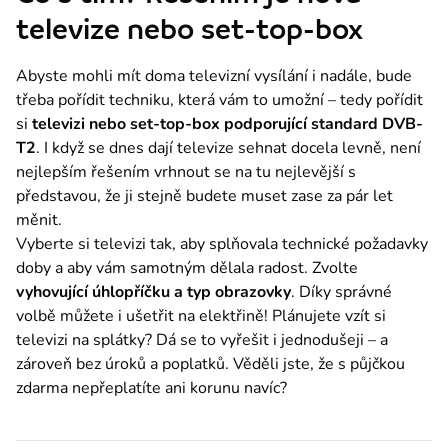
televize nebo set-top-box
Abyste mohli mít doma televizní vysílání i nadále, bude 
třeba pořídit techniku, která vám to umožní – tedy pořídit 
si 
televizi nebo set-top-box podporující standard DVB-
T2
. I když se dnes dají televize sehnat docela levně, není 
nejlepším řešením vrhnout se na tu nejlevější s 
představou, že ji stejně budete muset zase za pár let 
měnit.
Vyberte si televizi tak, aby splňovala technické požadavky 
doby a aby vám samotným dělala radost. Zvolte 
vyhovující úhlopříčku a typ obrazovky
. Díky správné 
volbě můžete i ušetřit na elektřině! Plánujete vzít si 
televizi na splátky? Dá se to vyřešit i jednodušeji – a 
zároveň bez úroků a poplatků. Věděli jste, že s půjčkou 
zdarma nepřeplatíte ani korunu navíc?