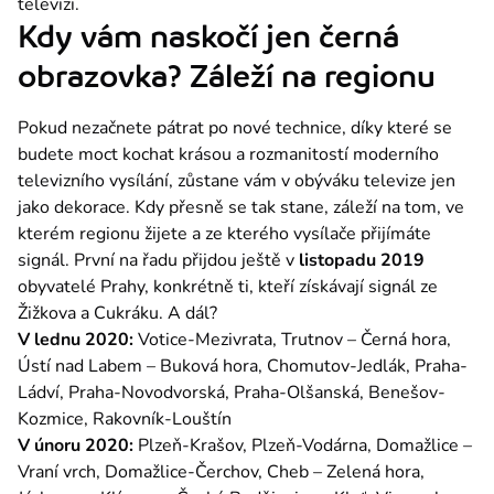
televizi.
Kdy vám naskočí jen černá
obrazovka? Záleží na regionu
Pokud nezačnete pátrat po nové technice, díky které se 
budete moct kochat krásou a rozmanitostí moderního 
televizního vysílání, zůstane vám v obýváku televize jen 
jako dekorace. Kdy přesně se tak stane, záleží na tom, ve 
kterém regionu žijete a ze kterého vysílače přijímáte 
signál. První na řadu přijdou ještě v 
listopadu 2019
obyvatelé Prahy, konkrétně ti, kteří získávají signál ze 
Žižkova a Cukráku. A dál?
V lednu 2020:
 Votice-Mezivrata, Trutnov – Černá hora, 
Ústí nad Labem – Buková hora, Chomutov-Jedlák, Praha-
Ládví, Praha-Novodvorská, Praha-Olšanská, Benešov-
Kozmice, Rakovník-Louštín
V únoru 2020:
 Plzeň-Krašov, Plzeň-Vodárna, Domažlice – 
Vraní vrch, Domažlice-Čerchov, Cheb – Zelená hora, 