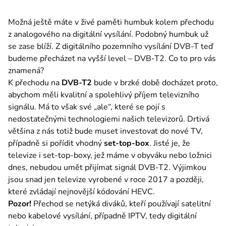
Chcete patřit mezi nás? Stačí odpovědět na nabízené pozice a zapa
Možná ještě máte v živé paměti humbuk kolem přechodu 
Pro média
z analogového na digitální vysílání. Podobný humbuk už 
Tiskové zprávy a kontakty pro média.
se zase blíží. Z digitálního pozemního vysílání DVB-T teď 
budeme přecházet na vyšší level – DVB-T2. Co to pro vás 
Kontakty
znamená?
Ať už budete potřebovat cokoliv, jsme tu pro vás. Můžete nám napsat
K přechodu na 
DVB-T2
 bude v brzké době docházet proto, 
abychom měli kvalitní a spolehlivý příjem televizního 
signálu. Má to však své „ale“, které se pojí s 
Půjčka Provident
nedostatečnými technologiemi našich televizorů. Drtivá 
většina z nás totiž bude muset investovat do nové TV, 
Půjčka Provi Desetinka
případně si pořídit vhodný 
set-top-box
. Jisté je, že 
Provi Pojištění
televize i set-top-boxy, jež máme v obyváku nebo ložnici 
dnes, nebudou umět přijímat signál DVB-T2. Výjimkou 
ProviGo
jsou snad jen televize vyrobené v roce 2017 a později, 
které zvládají nejnovější kódování HEVC.
800 148 148
Pozor!
 Přechod se netýká diváků, kteří používají satelitní 
Bezplatná linka v době 8-20 hod. přes týden, 9-13 hod. o víkendech a svátcích
nebo kabelové vysílání, případně IPTV, tedy digitální 