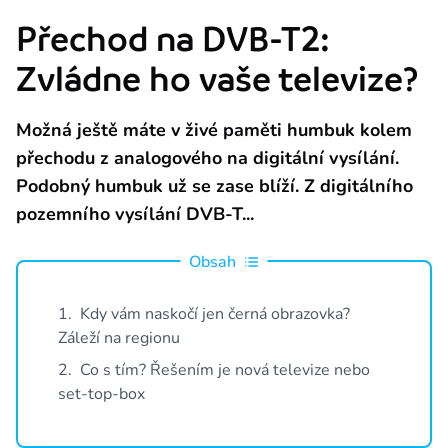
Provident je licencovaná společnost Českou národní bankou. Licence j
Přechod na DVB-T2:
Naše závazky vůči zákazníkům
Zvládne ho vaše televize?
Seznamte se s našimi závazky a hodnotami, které jsou základem féro
Možná ještě máte v živé paměti humbuk kolem
O nás
přechodu z analogového na digitální vysílání.
O společnosti
Podobný humbuk už se zase blíží. Z digitálního
Provident Financial s.r.o. působí na českém trhu již od roku 1997 a 
pozemního vysílání DVB-T...
Aktuality z Providentu
Obsah
Spousta tipů, jak ušetřit, právní poradna, příběhy z Providentu i zají
Napsali o Neviditelných
1
.
Kdy vám naskočí jen černá obrazovka?
Záleží na regionu
1,3 milionu Čechů je Neviditelných Společensky odpovědným projektem P
2
.
Co s tím? Řešením je nová televize nebo
Napsali o nás
set-top-box
O Providentu se můžete pravidelně dočíst v různých médiích.
Kariéra v Providentu