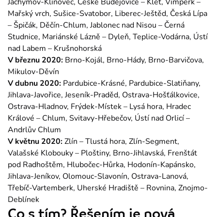
Jáchymov-Klínovec, České Budějovice – Kleť, Vimperk – 
Mařský vrch, Sušice-Svatobor, Liberec-Ještěd, Česká Lípa 
– Špičák, Děčín-Chlum, Jablonec nad Nisou – Černá 
Studnice, Mariánské Lázně – Dyleň, Teplice-Vodárna, Ústí 
nad Labem – Krušnohorská
V březnu 2020:
 Brno-Kojál, Brno-Hády, Brno-Barvičova, 
Mikulov-Děvín
V dubnu 2020:
 Pardubice-Krásné, Pardubice-Slatiňany, 
Jihlava-Javořice, Jeseník-Praděd, Ostrava-Hošťálkovice, 
Ostrava-Hladnov, Frýdek-Místek – Lysá hora, Hradec 
Králové – Chlum, Svitavy-Hřebečov, Ústí nad Orlicí – 
Andrlův Chlum
V květnu 2020:
 Zlín – Tlustá hora, Zlín-Segment, 
Valašské Klobouky – Ploštiny, Brno-Jihlavská, Frenštát 
pod Radhoštěm, Hlubočec-Hůrka, Hodonín-Kapánsko, 
Jihlava-Jeníkov, Olomouc-Slavonín, Ostrava-Lanová, 
Třebíč-Vartemberk, Uherské Hradiště – Rovnina, Znojmo-
Deblínek
Co s tím? Řešením je nová