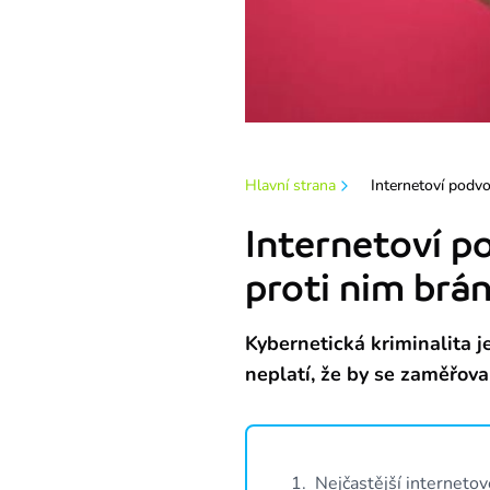
Hlavní strana
Internetoví podvod
Internetoví po
proti nim brán
Kybernetická kriminalita j
neplatí, že by se zaměřoval
1
.
Nejčastější internetov