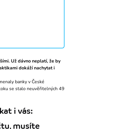
šími. Už dávno neplatí, že by 
aktikami dokáží nachytat i 
menaly banky v České 
oku se stalo neuvěřitelných 49 
at i vás:
tu, musíte