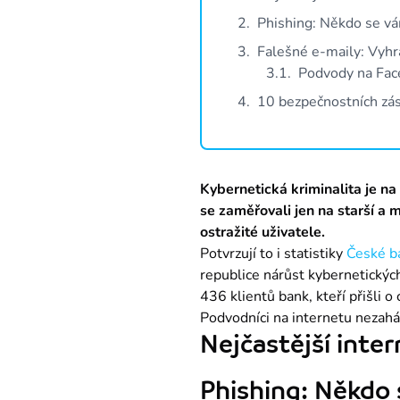
2
.
Phishing: Někdo se vá
3
.
Falešné e-maily: Vyhr
3
.
1
.
Podvody na Face
4
.
10 bezpečnostních zása
Kybernetická kriminalita je na 
se zaměřovali jen na starší a 
ostražité uživatele.
Potvrzují to i statistiky 
České b
republice nárůst kybernetickýc
436 klientů bank, kteří přišli 
Podvodníci na internetu nezahál
Nejčastější inte
Phishing: Někdo 