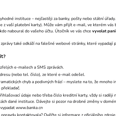
hodné instituce – nejčastěji za banky, pošty nebo státní úřady. S
e z vaší platební karty). Může vám přijít e-mail, ve kterém vás 
ěkdo naboural do vašeho účtu. Útočník ve vás chce 
vyvolat panik
zprávy také odkáží na falešné webové stránky, které vypadají pr
it?
ezřelých e-mailech a SMS zprávách.
dresu (nebo tel. číslo), ze které e-mail odešel.
ramatických chyb a podivných frází – myslete na to, že mnoho
 překladač.
hlašovací údaje nebo třeba číslo kreditní karty, vždy si raději n
nkách dané instituce. Dávejte si pozor na drobné změny v domén
 vypadat
www.banka.cn
ka opravdu kontaktovala? Ověřte si informace z oficiálního zdroje