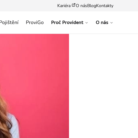
Kariéra
O nás
Blog
Kontakty
Pojištění
ProviGo
Proč Provident
O nás