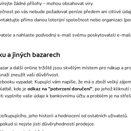
vírejte žádné přílohy – mohou obsahovat viry.
olečnost po vás nebude požadovat peníze předem ani citlivé úda
taktujte přímo danou loterijní společnost nebo organizaci (pou
vatele a nahlaste podvodný e-mail svému poskytovateli e-mail
u a jiných bazarech
ar a další online tržiště jsou skvělým místem pro nákup a prod
 snaží zneužít vaši důvěřivost.
booku vypadat: Kupující vám napíše, že má o zboží velký zájem 
latbě, kde je 
odkaz na "potvrzení doručení"
, po jehož kliknutí
i vyplníte vaše údaje k bankovnímu účtu a problém je na střeš
ce/kupujícího, jeho historii a hodnocení od ostatních uživatelů.
okud si nejste jisti důvěryhodností prodejce.