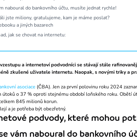
m naboural do bankovního účtu, musíte jednat rychle!
áli jste miliony, gratulujeme, kam je máme poslat?
booku a jiných bazarech
d, jak se chovat na internetu:
vzestupu a internetoví podvodníci se stávají stále rafinovaněj
méně zkušené uživatele internetu. Naopak, s novými triky a pr
ankovní asociace
 (ČBA). Jen za první polovinu roku 2024 zazna
h útoků o 37 % oproti stejnému období loňského roku. Obětí út
o celkem 845 milionů korun.
ejí a je potřeba být obezřetný.
rnetové podvody, které mohou potk
se vám naboural do bankovního úč