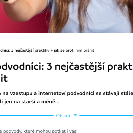
níci: 3 nejčastější praktiky + jak se proti nim bránit
dvodníci: 3 nejčastější prakti
it
e na vzestupu a internetoví podvodníci se stávají stál
i jen na starší a méně...
Obsah
é podvody, které mohou potkat i vás: