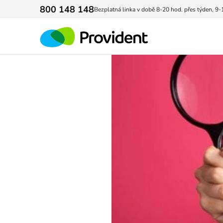
800 148 148
Bezplatná linka v době 8-20 hod. přes týden, 9-
Provident Financial s. r. o.