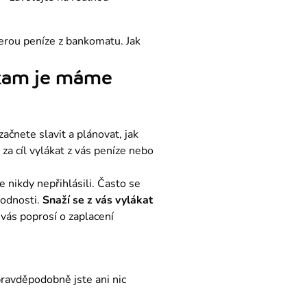
erou peníze z bankomatu. Jak 
, kam je máme
ačnete slavit a plánovat, jak 
a cíl vylákat z vás peníze nebo 
nikdy nepřihlásili. Často se 
odnosti. 
Snaží se z vás vylákat 
 vás poprosí o zaplacení 
pravděpodobně jste ani nic