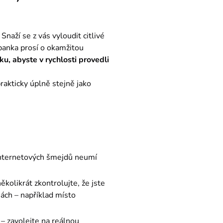
naží se z vás vyloudit citlivé 
banka prosí o okamžitou 
u, abyste v rychlosti provedli 
akticky úplně stejně jako 
 internetových šmejdů neumí
ěkolikrát zkontrolujte, že jste
ách – například místo
 – zavolejte na reálnou