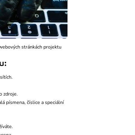
Tímto ale výčet internetových podvodů rozhodně nekončí. O dalších praktikách si přečtěte na webových stránkách projektu 
u:
ítích.
o zdroje.
lá písmena, číslice a speciální
íváte.