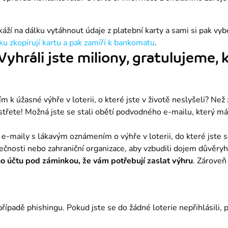
káží na dálku vytáhnout údaje z platební karty a sami si pak vyb
lku zkopírují kartu a pak zamíří k bankomatu
.
 Vyhráli jste miliony, gratulujeme
m k úžasné výhře v loterii, o které jste v životě neslyšeli? Než z
řete! Možná jste se stali obětí podvodného e-mailu, který má z
e-maily s lákavým oznámením o výhře v loterii, do které jste se 
lečnosti nebo zahraniční organizace, aby vzbudili dojem důvěryh
ho účtu pod záminkou, že vám potřebují zaslat výhru
. Zároveň
řípadě phishingu. Pokud jste se do žádné loterie nepřihlásili, 