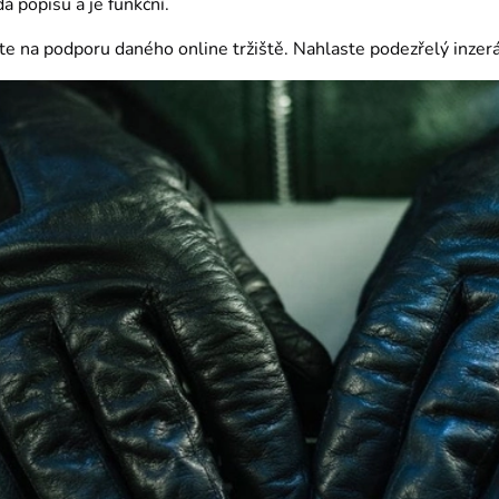
dá popisu a je funkční.
te na podporu daného online tržiště. Nahlaste podezřelý inzerá