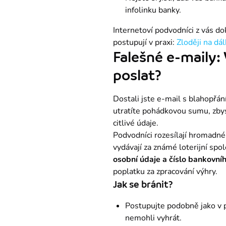
infolinku banky.
Internetoví podvodníci z vás do
postupují v praxi: 
Zloději na dá
Falešné e-maily:
poslat?
Dostali jste e-mail s blahopřání
utratíte pohádkovou sumu, zbyst
citlivé údaje.
Podvodníci rozesílají hromadné 
vydávají za známé loterijní spo
osobní údaje a číslo bankovní
poplatku za zpracování výhry.
Jak se bránit?
Postupujte podobně jako v p
nemohli vyhrát.