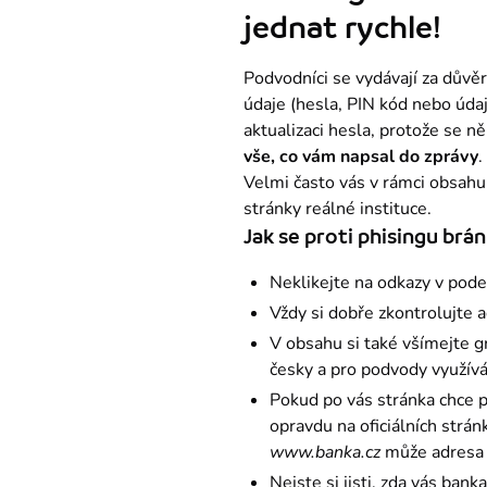
jednat rychle!
Podvodníci se vydávají za důvěry
údaje (hesla, PIN kód nebo údaj
aktualizaci hesla, protože se n
vše, co vám napsal do zprávy
.
Velmi často vás v rámci obsahu 
stránky reálné instituce.
Jak se proti phisingu brán
Neklikejte na odkazy v pod
Vždy si dobře zkontrolujte a
V obsahu si také všímejte g
česky a pro podvody využívá
Pokud po vás stránka chce při
opravdu na oficiálních strá
www.banka.cz
může adresa
Nejste si jisti, zda vás ban