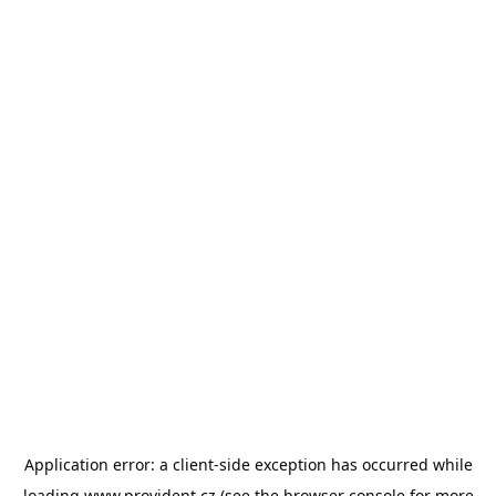
Application error: a
client
-side exception has occurred while
loading
www.provident.cz
(see the
browser console
for more