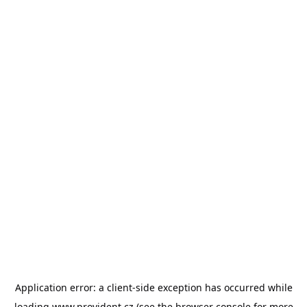
Application error: a
client
-side exception has occurred while
loading
www.provident.cz
(see the
browser console
for more