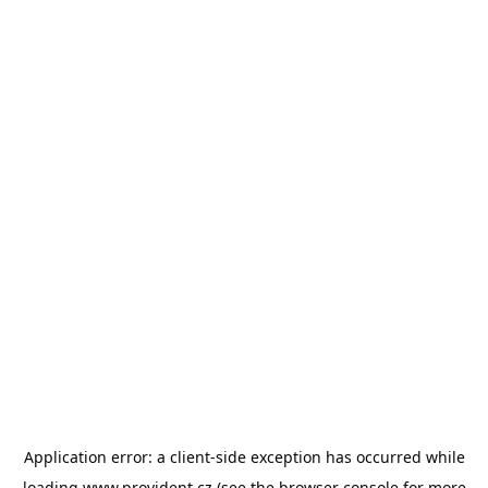
Application error: a
client
-side exception has occurred while
loading
www.provident.cz
(see the
browser console
for more