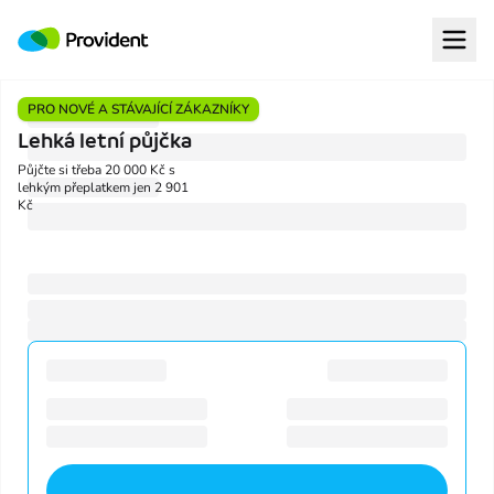
Provident Financial s. r. o.
Open
Půjčka Provident
PRO NOVÉ A STÁVAJÍCÍ ZÁKAZNÍKY
Lehká letní půjčka
Půjčka Provi Desetinka
Půjčte si třeba 20 000 Kč s
lehkým přeplatkem jen 2 901
Kč
Provi Pojištění
ProviGo
Proč Provident
Garance celkové ceny
U Půjčky Provident s balíčkem Plus předem víte, kolik zaplatíte. An
Licencovaná společnost