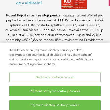
Pozor! Půjčit si peníze stojí peníze.
 Reprezentativní příklad pro 
půjčku Provi Desetinku ve výši 20 000 Kč na 12 měsíců: měsíční 
splátka 2 000 Kč, poslední splátka 1 999 Kč, úrok 3 999 Kč, 
celková dlužná částka 23 999 Kč, pevná úroková sazba 35,1 % p. 
a., RPSN 41,3 %, bez poplatku za zpracování. Skutečná výše a 
podmínky vaší půjčky se mohou lišit v závislosti na Providentem 
provedeném posouzení vaší úvěruschopnosti. Nabídka platí pro 
všechny, kteří aktuálně u Providentu nesplácejí žádnou půjčku.
Když kliknete na „Přijmout všechny soubory cookie“,
Minimální doba splácení úvěru je 3 měsíce a maximální 36 měsíců a 
poskytnete tím souhlas k jejich ukládání na vašem zařízení,
což pomáhá s navigací na stránce, s analýzou využití dat a s
úroková sazba se pohybuje od 25 % do 69 % p. a.
našimi marketingovými snahami.
Společnost s účinností od 1. 10. 2025 neuplatňuje nárok na 
úhradu poplatku 1 000 Kč za převedení nespláceného 
spotřebitelského úvěru na Centrální vymáhání pohledávek ve 
Nastavení souborů cookies
smyslu čl. 6.4. Obchodních podmínek ke spotřebitelskému 
úvěru.
Provident Financial s.r.o., Olbrachtova 2006/9, 140 00 Praha 4, 
Přijmout nezbytné soubory cookies
IČO: 25621351, DIČ: CZ25621351, společnost zapsána v 
obchodním rejstříku vedeném Městským soudem v Praze, oddíl C, 
vložka 55523.
Přijmout všechny soubory cookies
ONLINE CHAT