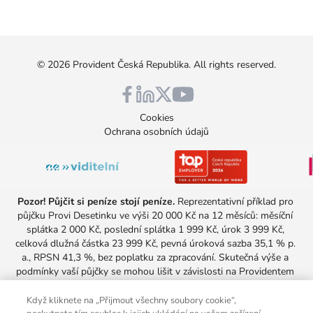
©
2026
Provident Česká Republika
. All rights reserved.
Cookies
Ochrana osobních údajů
Pozor! Půjčit si peníze stojí peníze.
 Reprezentativní příklad pro 
půjčku Provi Desetinku ve výši 20 000 Kč na 12 měsíců: měsíční 
splátka 2 000 Kč, poslední splátka 1 999 Kč, úrok 3 999 Kč, 
celková dlužná částka 23 999 Kč, pevná úroková sazba 35,1 % p. 
a., RPSN 41,3 %, bez poplatku za zpracování. Skutečná výše a 
podmínky vaší půjčky se mohou lišit v závislosti na Providentem 
provedeném posouzení vaší úvěruschopnosti. Nabídka platí pro 
všechny, kteří aktuálně u Providentu nesplácejí žádnou půjčku.
Když kliknete na „Přijmout všechny soubory cookie“,