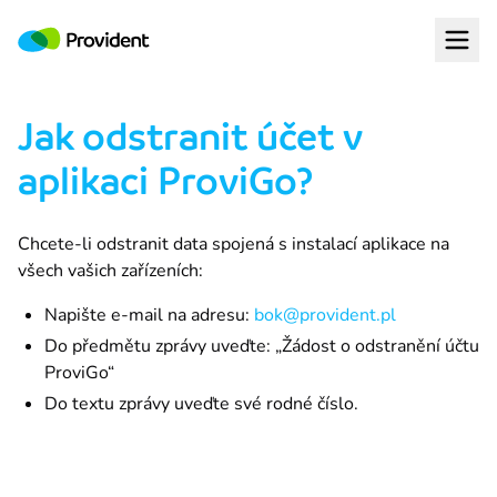
Provident Financial s. r. o.
Open
Půjčka Provident
Jak odstranit účet v
Půjčka Provi Desetinka
aplikaci ProviGo?
Provi Pojištění
Chcete-li odstranit data spojená s instalací aplikace na 
všech vašich zařízeních:
ProviGo
Napište e-mail na adresu:
bok@provident.pl
Do předmětu zprávy uveďte: „Žádost o odstranění účtu
Proč Provident
ProviGo“
Do textu zprávy uveďte své rodné číslo.
Garance celkové ceny
U Půjčky Provident s balíčkem Plus předem víte, kolik zaplatíte. An
Licencovaná společnost