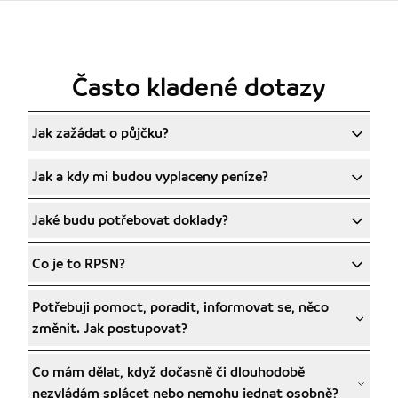
Provident je licencovaná společnost Českou národní bankou. Licence j
Naše závazky vůči zákazníkům
Seznamte se s našimi závazky a hodnotami, které jsou základem féro
Často kladené dotazy
O nás
Jak zažádat o půjčku?
O společnosti
Jak a kdy mi budou vyplaceny peníze?
Provident Financial s.r.o. působí na českém trhu již od roku 1997 a 
Aktuality z Providentu
Jaké budu potřebovat doklady?
Spousta tipů, jak ušetřit, právní poradna, příběhy z Providentu i zají
Co je to RPSN?
Napsali o Neviditelných
1,3 milionu Čechů je Neviditelných Společensky odpovědným projektem P
Potřebuji pomoct, poradit, informovat se, něco
změnit. Jak postupovat?
Napsali o nás
O Providentu se můžete pravidelně dočíst v různých médiích.
Co mám dělat, když dočasně či dlouhodobě
Kariéra v Providentu
nezvládám splácet nebo nemohu jednat osobně?