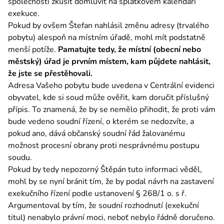
společností zkusit domluvit na splátkovém kalendáři 
exekuce.
Pokud by ovšem Štefan nahlásil změnu adresy (trvalého 
pobytu) alespoň na místním úřadě, mohl mít podstatně 
menší potíže. 
Pamatujte tedy, že místní (obecní nebo 
městský) úřad je prvním místem, kam půjdete nahlásit, 
že jste se přestěhovali.
Adresa Vašeho pobytu bude uvedena v Centrální evidenci 
obyvatel, kde si soud může ověřit, kam doručit příslušný 
přípis. To znamená, že by se nemělo přihodit, že proti vám 
bude vedeno soudní řízení, o kterém se nedozvíte, a 
pokud ano, dává občanský soudní řád žalovanému 
možnost procesní obrany proti nesprávnému postupu 
soudu.
Pokud by tedy nepozorný Štěpán tuto informaci věděl, 
mohl by se nyní bránit tím, že by podal návrh na zastavení 
exekučního řízení podle ustanovení § 268/1 o. s ř. 
Argumentoval by tím, že soudní rozhodnutí (exekuční 
titul) nenabylo právní moci, neboť nebylo řádně doručeno.