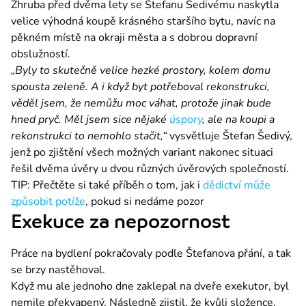
Zhruba před dvěma lety se Štefanu Šedivému naskytla 
velice výhodná koupě krásného staršího bytu, navíc na 
pěkném místě na okraji města a s dobrou dopravní 
obslužností.
„Byly to skutečně velice hezké prostory, kolem domu 
spousta zeleně. A i když byt potřeboval rekonstrukci, 
věděl jsem, že nemůžu moc váhat, protože jinak bude 
hned pryč. Měl jsem sice nějaké 
úspory
, ale na koupi a 
rekonstrukci to nemohlo stačit,“
 vysvětluje Štefan Šedivý, 
jenž po zjištění všech možných variant nakonec situaci 
řešil dvěma úvěry u dvou různých úvěrových společností.
TIP: Přečtěte si také příběh o tom, jak i 
dědictví může 
způsobit potíže
, pokud si nedáme pozor
Exekuce za nepozornost
Práce na bydlení pokračovaly podle Štefanova přání, a tak 
se brzy nastěhoval.
Když mu ale jednoho dne zaklepal na dveře exekutor, byl 
nemile překvapený. Následně zjistil, že kvůli složence, 