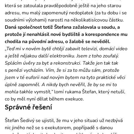
která se zatoulala pravděpodobně ještě na jeho starou 
adresu, mu malý zapomenutý nedoplatek (za tu dobu i se 
soudními výlohami) narostl na několikatisícovou částku.
Daná společnost totiž Štefana zažalovala u soudu, a 
protože jí nenahlásil nové bydliště a korespondence mu 
chodila na původní adresu, o žalobě se nevěděl.
„Teď mi v novém bytě chtějí zabavit televizi, domácí video 
a ještě nějakou další elektroniku. Jsem z toho zoufalý. 
Splácím úvěry za byt a rekonstrukci. Takže jen tak tak 
s penězi vycházím. Vím, že si za to můžu sám, protože 
jsem v té euforii nad novým bytem na tyto praktické věci 
úplně zapomněl. A nikdy bych nevěřil, že by se mi to 
mohla takhle vymstít,“
 lomí rukama Štefan, který netuší, 
co by měl nyní dělat během exekuce.
Správné řešení
Štefan Šedivý se ujistil, že mu v jeho situaci už nezbývá 
nic jiného než se s exekutorem, popřípadě s danou 