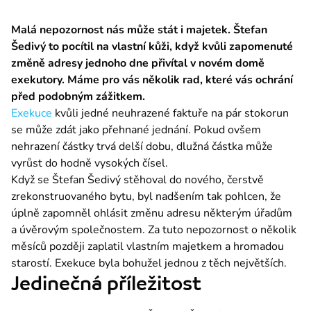
Chcete patřit mezi nás? Stačí odpovědět na nabízené pozice a zapa
Malá nepozornost nás může stát i majetek. Štefan 
Pro média
Šedivý to pocítil na vlastní kůži, když kvůli zapomenuté 
Tiskové zprávy a kontakty pro média.
změně adresy jednoho dne přivítal v novém domě 
exekutory. Máme pro vás několik rad, které vás ochrání 
Kontakty
před podobným zážitkem.
Ať už budete potřebovat cokoliv, jsme tu pro vás. Můžete nám napsat
Exekuce
 kvůli jedné neuhrazené faktuře na pár stokorun 
se může zdát jako přehnané jednání. Pokud ovšem 
nehrazení částky trvá delší dobu, dlužná částka může 
Půjčka Provident
vyrůst do hodně vysokých čísel.
Když se Štefan Šedivý stěhoval do nového, čerstvě 
Půjčka Provi Desetinka
zrekonstruovaného bytu, byl nadšením tak pohlcen, že 
Provi Pojištění
úplně zapomněl ohlásit změnu adresu některým úřadům 
a úvěrovým společnostem. Za tuto nepozornost o několik 
ProviGo
měsíců později zaplatil vlastním majetkem a hromadou 
starostí. Exekuce byla bohužel jednou z těch největších.
800 148 148
Jedinečná příležitost
Bezplatná linka v době 8-20 hod. přes týden, 9-13 hod. o víkendech a svátcích