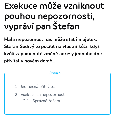
Exekuce může vzniknout
Provident je licencovaná společnost Českou národní bankou. Licence j
pouhou nepozorností,
Naše závazky vůči zákazníkům
Seznamte se s našimi závazky a hodnotami, které jsou základem féro
vypráví pan Štefan
O nás
Malá nepozornost nás může stát i majetek.
Štefan Šedivý to pocítil na vlastní kůži, když
O společnosti
kvůli zapomenuté změně adresy jednoho dne
Provident Financial s.r.o. působí na českém trhu již od roku 1997 a 
přivítal v novém domě...
Aktuality z Providentu
Spousta tipů, jak ušetřit, právní poradna, příběhy z Providentu i zají
Obsah
Napsali o Neviditelných
1
.
Jedinečná příležitost
1,3 milionu Čechů je Neviditelných Společensky odpovědným projektem P
2
.
Exekuce za nepozornost
Napsali o nás
2
.
1
.
Správné řešení
O Providentu se můžete pravidelně dočíst v různých médiích.
Kariéra v Providentu