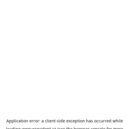
Application error: a
client
-side exception has occurred while
loading
www.provident.cz
(see the
browser console
for more