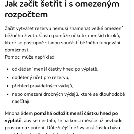
Jak začít šetřit i s omezeným
rozpočtem
Začít vytvářet rezervu nemusí znamenat velké omezení 
běžného života. Často pomůže několik menších kroků, 
které se postupně stanou součástí běžného fungování 
domácnosti.
Pomoci může například:
odkládání menší částky hned po výplatě,
oddělený účet pro rezervu,
přehled pravidelných výdajů,
nebo omezení drobných výdajů, které se dlouhodobě
nasčítají.
Mnoha lidem 
pomáhá odložit menší částku hned po 
výplatě
, aby se nestalo, že na konci měsíce už nezbude 
prostor na spoření. Důležitější než vysoká částka bývá 