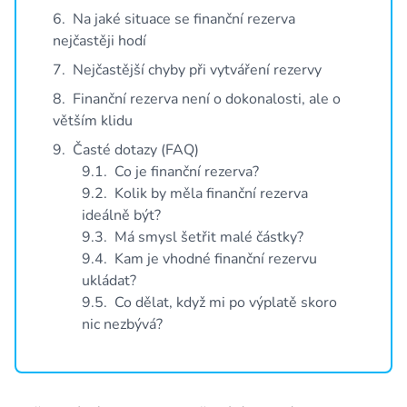
Chcete patřit mezi nás? Stačí odpovědět na nabízené pozice a zapa
6
.
Na jaké situace se finanční rezerva
nejčastěji hodí
Pro média
7
.
Nejčastější chyby při vytváření rezervy
Tiskové zprávy a kontakty pro média.
8
.
Finanční rezerva není o dokonalosti, ale o
Kontakty
větším klidu
Ať už budete potřebovat cokoliv, jsme tu pro vás. Můžete nám napsat
9
.
Časté dotazy (FAQ)
9
.
1
.
Co je finanční rezerva?
9
.
2
.
Kolik by měla finanční rezerva
Půjčka Provident
ideálně být?
9
.
3
.
Má smysl šetřit malé částky?
Půjčka Provi Desetinka
9
.
4
.
Kam je vhodné finanční rezervu
Provi Pojištění
ukládat?
9
.
5
.
Co dělat, když mi po výplatě skoro
ProviGo
nic nezbývá?
800 148 148
Bezplatná linka v době 8-20 hod. přes týden, 9-13 hod. o víkendech a svátcích