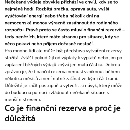
Nečekané výdaje obvykle přichází ve chvíli, kdy se to 
nejméně hodí. Rozbitá pračka, oprava auta, vyšší 
vyúčtování energií nebo třeba několik dní na 
nemocenské mohou výrazně zasáhnout do rodinného 
rozpočtu. Právě proto se často mluví o finanční rezervě – 
tedy penězích, které máte stranou pro situace, kdy se 
něco pokazí nebo příjem dočasně nestačí.
Pro mnoho lidí ale může být představa vytváření rezervy 
složitá. Zvlášť pokud žijí od výplaty k výplatě nebo jim po 
zaplacení běžných výdajů zbývá jen malá částka. Dobrou 
zprávou je, že finanční rezerva nemusí vzniknout během 
několika měsíců a není nutné začínat velkými částkami. 
Důležité je začít postupně a vytvořit si návyk, který může 
do budoucna pomoci zvládnout nečekané situace s 
menším stresem.
Co je finanční rezerva a proč je
důležitá