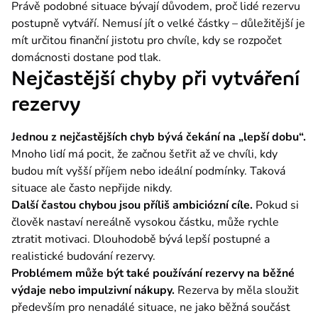
Právě podobné situace bývají důvodem, proč lidé rezervu 
postupně vytváří. Nemusí jít o velké částky – důležitější je 
mít určitou finanční jistotu pro chvíle, kdy se rozpočet 
domácnosti dostane pod tlak.
Nejčastější chyby při vytváření
rezervy
Jednou z nejčastějších chyb bývá čekání na „lepší dobu“.
Mnoho lidí má pocit, že začnou šetřit až ve chvíli, kdy 
budou mít vyšší příjem nebo ideální podmínky. Taková 
situace ale často nepřijde nikdy.
Další častou chybou jsou příliš ambiciózní cíle.
 Pokud si 
člověk nastaví nereálně vysokou částku, může rychle 
ztratit motivaci. Dlouhodobě bývá lepší postupné a 
realistické budování rezervy.
Problémem může být také používání rezervy na běžné 
výdaje nebo impulzivní nákupy.
 Rezerva by měla sloužit 
především pro nenadálé situace, ne jako běžná součást 