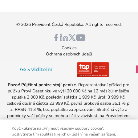
©
2026
Provident Česká Republika
. All rights reserved.
Cookies
Ochrana osobních údajů
Pozor! Půjčit si peníze stojí peníze.
 Reprezentativní příklad pro 
půjčku Provi Desetinku ve výši 20 000 Kč na 12 měsíců: měsíční 
splátka 2 000 Kč, poslední splátka 1 999 Kč, úrok 3 999 Kč, 
celková dlužná částka 23 999 Kč, pevná úroková sazba 35,1 % p. 
a., RPSN 41,3 %, bez poplatku za zpracování. Skutečná výše a 
podmínky vaší půjčky se mohou lišit v závislosti na Providentem 
provedeném posouzení vaší úvěruschopnosti. Nabídka platí pro 
všechny, kteří aktuálně u Providentu nesplácejí žádnou půjčku.
Když kliknete na „Přijmout všechny soubory cookie“,
Minimální doba splácení úvěru je 3 měsíce a maximální 36 měsíců a 
poskytnete tím souhlas k jejich ukládání na vašem zařízení,