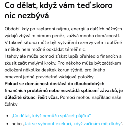
Co dělat, když vám teď skoro
nic nezbývá
Období, kdy po zaplacení nájmu, energií a dalších běžných 
výdajů zbývá minimum peněz, zažívá mnoho domácností. 
V takové situaci může být vytváření rezervy velmi obtížné 
a někdy není možné odkládat téměř nic.
I tehdy ale může pomoci získat lepší přehled o financích a 
zkusit začít malými kroky. Pro někoho může být začátkem 
odložení několika desítek korun týdně, pro jiného 
omezení jedné pravidelné výdajové položky.
Pokud se domácnost dostává do dlouhodobých 
finančních problémů nebo nezvládá splácení závazků, je 
důležité situaci řešit včas.
 Pomoci mohou například naše 
články:
„
Co dělat, když nemůžu splácet půjčku“
nebo „
Jak se vyhnout exekuci, když začínám mít dluhy
“.