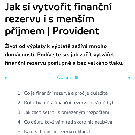
Jak si vytvořit finanční
Provident je licencovaná společnost Českou národní bankou. Licence j
rezervu i s menším
Naše závazky vůči zákazníkům
Seznamte se s našimi závazky a hodnotami, které jsou základem féro
příjmem | Provident
O nás
Život od výplaty k výplatě zažívá mnoho
domácností. Podívejte se, jak začít vytvářet
O společnosti
finanční rezervu postupně a bez velkého tlaku.
Provident Financial s.r.o. působí na českém trhu již od roku 1997 a 
Aktuality z Providentu
Obsah
Spousta tipů, jak ušetřit, právní poradna, příběhy z Providentu i zají
1
.
Co je finanční rezerva a proč je důležitá
Napsali o Neviditelných
1,3 milionu Čechů je Neviditelných Společensky odpovědným projektem P
2
.
Kolik by měla finanční rezerva ideálně být
3
.
Jak začít šetřit i s omezeným rozpočtem
Napsali o nás
O Providentu se můžete pravidelně dočíst v různých médiích.
4
.
Co dělat, když vám teď skoro nic nezbývá
5
.
Kam si finanční rezervu ukládat
Kariéra v Providentu