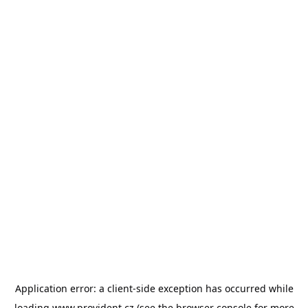
Application error: a
client
-side exception has occurred while
loading
www.provident.cz
(see the
browser console
for more