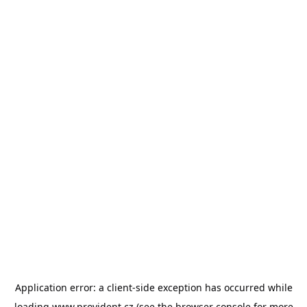
Application error: a
client
-side exception has occurred while
loading
www.provident.cz
(see the
browser console
for more