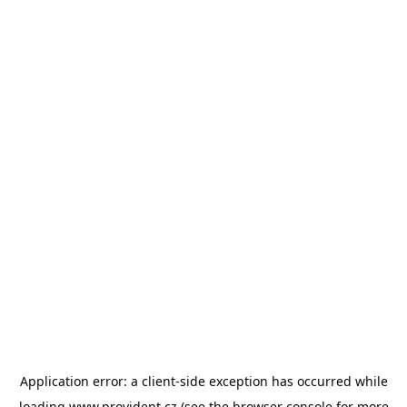
Application error: a
client
-side exception has occurred while
loading
www.provident.cz
(see the
browser console
for more