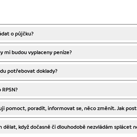
ádat o půjčku?
dy mi budou vyplaceny peníze?
udu potřebovat doklady?
o RPSN?
ji pomoct, poradit, informovat se, něco změnit. Jak pos
 dělat, když dočasně či dlouhodobě nezvládám splácet 