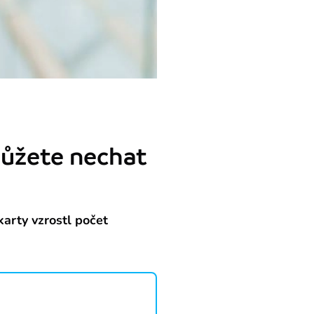
můžete nechat
karty vzrostl počet