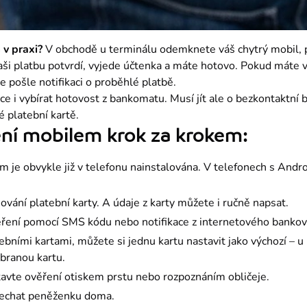
 v praxi?
 V obchodě u terminálu odemknete váš chytrý mobil, při
vaši platbu potvrdí, vyjede účtenka a máte hotovo. Pokud máte v
 pošle notifikaci o proběhlé platbě.
 i vybírat hotovost z bankomatu. Musí jít ale o bezkontaktní b
é platební kartě.
ení mobilem krok za krokem:
m je obvykle již v telefonu nainstalována. V telefonech s Andr
vání platební karty. A údaje z karty můžete i ručně napsat.
ření pomocí SMS kódu nebo notifikace z internetového bankovn
ebními kartami, můžete si jednu kartu nastavit jako výchozí – u
branou kartu.
tavte ověření otiskem prstu nebo rozpoznáním obličeje.
nechat peněženku doma.