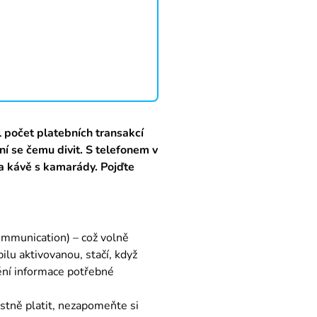
l počet platebních transakcí 
í se čemu divit. S telefonem v 
 kávě s kamarády. Pojďte 
ommunication) – což volně 
lu aktivovanou, stačí, když 
ění informace potřebné 
stně platit, nezapomeňte si 