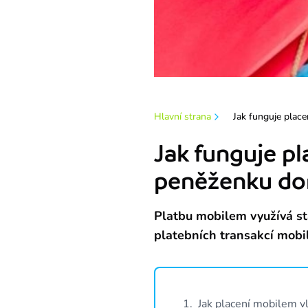
Hlavní strana
Jak funguje plac
Jak funguje p
peněženku d
Platbu mobilem využívá stá
platebních transakcí mobil
1
.
Jak placení mobilem v