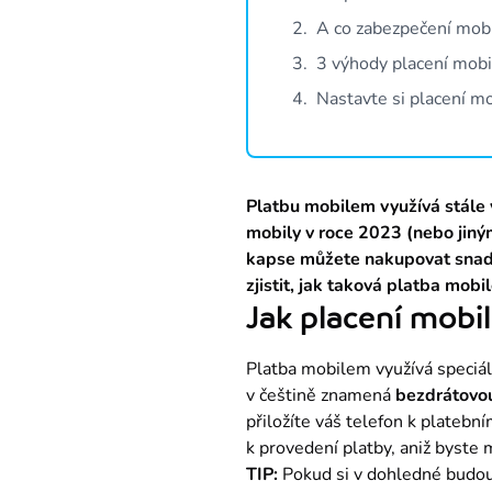
2
.
A co zabezpečení mobi
3
.
3 výhody placení mob
4
.
Nastavte si placení m
Platbu mobilem využívá stále v
mobily v roce 2023 (nebo jiným
kapse můžete nakupovat snadno
zjistit, jak taková platba mobi
Jak placení mobi
Platba mobilem využívá speciál
v češtině znamená 
bezdrátovou
přiložíte váš telefon k platebn
k provedení platby, aniž byste 
TIP:
 Pokud si v dohledné budou