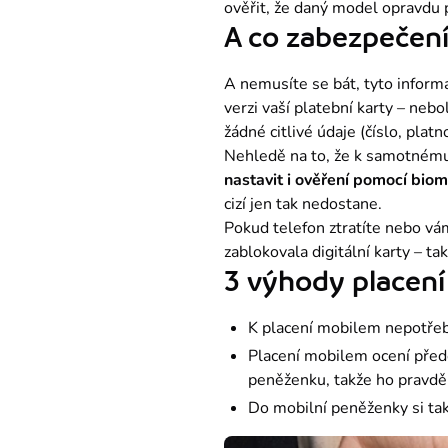
ověřit, že daný model opravdu 
A co zabezpečení
A nemusíte se bát, tyto inform
verzi vaší platební karty – nebol
žádné citlivé údaje (číslo, plat
nastavit i ověření pomocí biom
cizí jen tak nedostane.
Pokud telefon ztratíte nebo vám
zablokovala digitální karty – t
3 výhody placen
K placení mobilem nepotřebu
Placení mobilem ocení přede
peněženku, takže ho prav
Do mobilní peněženky si tak