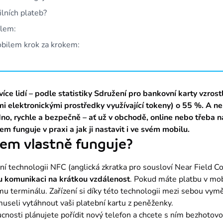
lních plateb?
ilem:
obilem krok za krokem:
íce lidí – podle statistiky Sdružení pro bankovní karty vzrost
i elektronickými prostředky využívající tokeny) o 55 %. A nen
, rychle a bezpečně – ať už v obchodě, online nebo třeba na
lem funguje v praxi a jak ji nastavit i ve svém mobilu.
lem vlastně funguje?
ní technologii NFC (anglická zkratka pro sousloví Near Field C
 komunikaci na krátkou vzdálenost
. Pokud máte platbu v mobi
ímu terminálu. Zařízení si díky této technologii mezi sebou vym
museli vytáhnout vaši platební kartu z peněženky.
cnosti plánujete pořídit nový telefon a chcete s ním bezhotovo