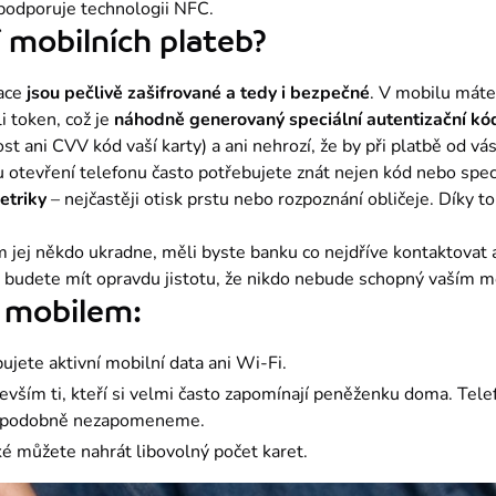
podporuje technologii NFC.
 mobilních plateb?
ace 
jsou pečlivě zašifrované a tedy i bezpečné
. V mobilu máte
i token, což je 
náhodně generovaný speciální autentizační kó
nost ani CVV kód vaší karty) a ani nehrozí, že by při platbě od v
etriky
 – nejčastěji otisk prstu nebo rozpoznání obličeje. Díky 
 jej někdo ukradne, měli byste banku co nejdříve kontaktovat a
ak budete mít opravdu jistotu, že nikdo nebude schopný vaším m
í mobilem:
jete aktivní mobilní data ani Wi-Fi.
vším ti, kteří si velmi často zapomínají peněženku doma. Tel
děpodobně nezapomeneme.
é můžete nahrát libovolný počet karet.