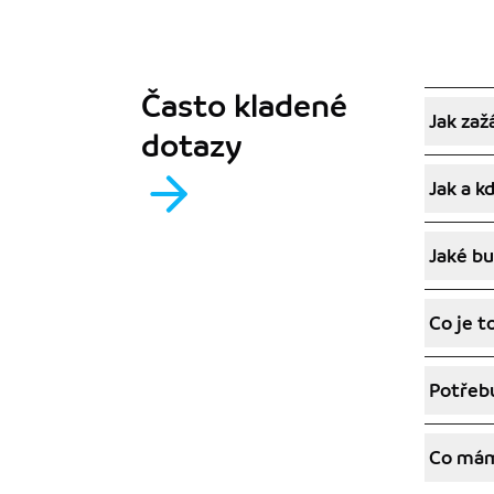
Často kladené
Jak zaž
dotazy
Jak a k
Jaké b
Co je t
Potřebu
Co mám