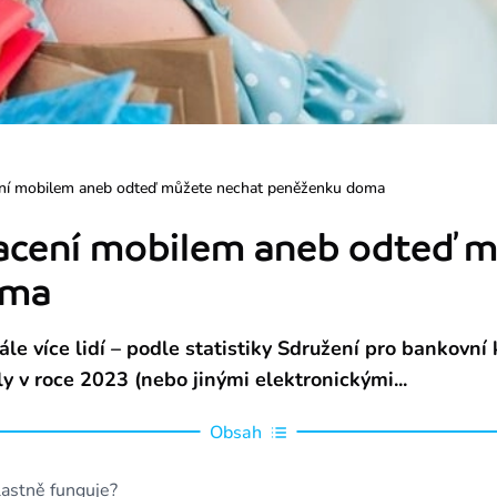
ení mobilem aneb odteď můžete nechat peněženku doma
lacení mobilem aneb odteď 
oma
le více lidí – podle statistiky Sdružení pro bankovní 
y v roce 2023 (nebo jinými elektronickými...
Obsah
lastně funguje?