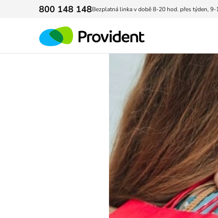
800 148 148
Bezplatná linka v době 8-20 hod. přes týden, 9-
Provident Financial s. r. o.