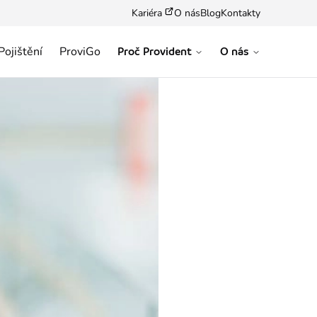
Kariéra
O nás
Blog
Kontakty
Pojištění
ProviGo
Proč Provident
O nás