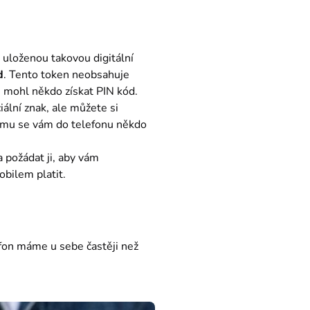
 uloženou takovou digitální 
d
. Tento token neobsahuje 
ás mohl někdo získat PIN kód.
Nehledě na to, že k samotnému otevření telefonu často potřebujete znát nejen kód nebo speciální znak, ale můžete si 
tomu se vám do telefonu někdo 
 požádat ji, aby vám 
obilem platit.
efon máme u sebe častěji než