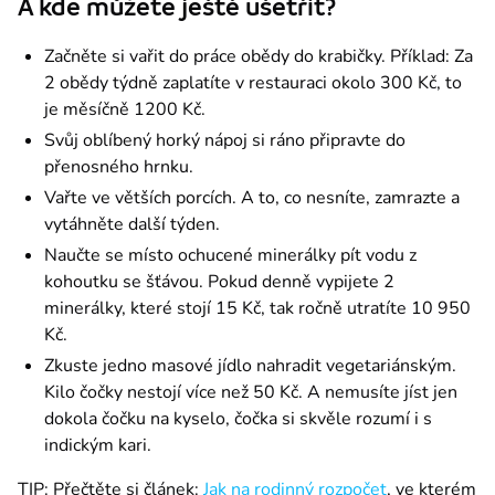
A kde můžete ještě ušetřit?
Začněte si vařit do práce obědy do krabičky. Příklad: Za
2 obědy týdně zaplatíte v restauraci okolo 300 Kč, to
je měsíčně 1200 Kč.
Svůj oblíbený horký nápoj si ráno připravte do
přenosného hrnku.
Vařte ve větších porcích. A to, co nesníte, zamrazte a
vytáhněte další týden.
Naučte se místo ochucené minerálky pít vodu z
kohoutku se šťávou. Pokud denně vypijete 2
minerálky, které stojí 15 Kč, tak ročně utratíte 10 950
Kč.
Zkuste jedno masové jídlo nahradit vegetariánským.
Kilo čočky nestojí více než 50 Kč. A nemusíte jíst jen
dokola čočku na kyselo, čočka si skvěle rozumí i s
indickým kari.
TIP: Přečtěte si článek: 
Jak na rodinný rozpočet
, ve kterém 