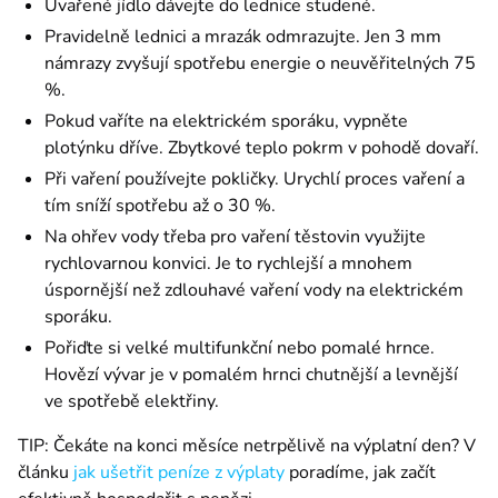
Uvařené jídlo dávejte do lednice studené.
Pravidelně lednici a mrazák odmrazujte. Jen 3 mm
námrazy zvyšují spotřebu energie o neuvěřitelných 75
%.
Pokud vaříte na elektrickém sporáku, vypněte
plotýnku dříve. Zbytkové teplo pokrm v pohodě dovaří.
Při vaření používejte pokličky. Urychlí proces vaření a
tím sníží spotřebu až o 30 %.
Na ohřev vody třeba pro vaření těstovin využijte
rychlovarnou konvici. Je to rychlejší a mnohem
úspornější než zdlouhavé vaření vody na elektrickém
sporáku.
Pořiďte si velké multifunkční nebo pomalé hrnce.
Hovězí vývar je v pomalém hrnci chutnější a levnější
ve spotřebě elektřiny.
TIP: Čekáte na konci měsíce netrpělivě na výplatní den? V 
článku 
jak ušetřit peníze z výplaty
 poradíme, jak začít 