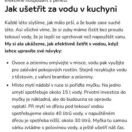
efektivně hospodařit s penězi.
Jak ušetřit za vodu v kuchyni
Každé léto slyšíme, jak málo prší, a že bude zase suché 
léto. Asi všichni víme, že si zuby máme čistit bez proudu 
tekoucí vody, že je lepší se sprchovat než napouštět vanu. 
My si ale ukážeme, jak efektivně šetřit s vodou, když 
lehce upravíte své návyky:
Ovoce a zeleninu omývejte v misce, vodu pak využijte
pro zalévání pokojových rostlin. Stejně recyklujte vodu
z těstovin, z vaření brambor a zeleniny.
Místo mytí nádobí v ruce si pořiďte myčku. Na jedno
umytí spotřebuje okolo 15 l vody. Prvotní investice do
myčky je nákladná, ale do budoucna se opravdu
vyplatí. Při mytí ve dřezu pod tekoucí vodou
spotřebujeme okolo 40 litrů vody, v napuštěném
dřezu je spotřeba nižší, okolo 30 litrů. Myčka tu samou
várku zvládne s polovinou vody, a ještě ušetří náš čas.