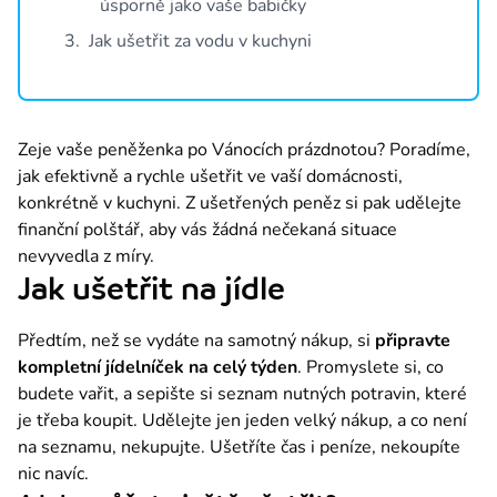
úsporně jako vaše babičky
Chcete patřit mezi nás? Stačí odpovědět na nabízené pozice a zapa
3
.
Jak ušetřit za vodu v kuchyni
Pro média
Tiskové zprávy a kontakty pro média.
Kontakty
Zeje vaše peněženka po Vánocích prázdnotou? Poradíme, 
Ať už budete potřebovat cokoliv, jsme tu pro vás. Můžete nám napsat
jak efektivně a rychle ušetřit ve vaší domácnosti, 
konkrétně v kuchyni. Z ušetřených peněz si pak udělejte 
finanční polštář, aby vás žádná nečekaná situace 
Půjčka Provident
nevyvedla z míry.
Jak ušetřit na jídle
Půjčka Provi Desetinka
Provi Pojištění
Předtím, než se vydáte na samotný nákup, si 
připravte 
kompletní jídelníček na celý týden
. Promyslete si, co 
ProviGo
budete vařit, a sepište si seznam nutných potravin, které 
je třeba koupit. Udělejte jen jeden velký nákup, a co není 
800 148 148
na seznamu, nekupujte. Ušetříte čas i peníze, nekoupíte 
Bezplatná linka v době 8-20 hod. přes týden, 9-13 hod. o víkendech a svátcích
nic navíc.