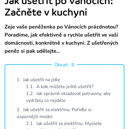
Jak ušetřit po Vánocích:
Provident je licencovaná společnost Českou národní bankou. Licence j
Začněte v kuchyni
Naše závazky vůči zákazníkům
Seznamte se s našimi závazky a hodnotami, které jsou základem féro
Zeje vaše peněženka po Vánocích prázdnotou?
Poradíme, jak efektivně a rychle ušetřit ve vaší
O nás
domácnosti, konkrétně v kuchyni. Z ušetřených
peněz si pak udělejte...
O společnosti
Provident Financial s.r.o. působí na českém trhu již od roku 1997 a 
Obsah
Aktuality z Providentu
Spousta tipů, jak ušetřit, právní poradna, příběhy z Providentu i zají
1
.
Jak ušetřit na jídle
1
.
1
.
A kde můžete ještě ušetřit?
Napsali o Neviditelných
1
.
2
.
Jak správně skladovat potraviny, aby
1,3 milionu Čechů je Neviditelných Společensky odpovědným projektem P
vydržely co nejdéle
Napsali o nás
2
.
Jak ušetřit za elektřinu: Pořiďte si
O Providentu se můžete pravidelně dočíst v různých médiích.
úspornější model
2
.
1
.
Jak ušetřit za elektřinu: Myslete
Kariéra v Providentu