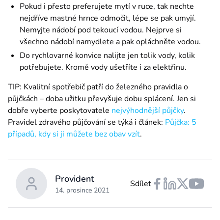
Pokud i přesto preferujete mytí v ruce, tak nechte
nejdříve mastné hrnce odmočit, lépe se pak umyjí.
Nemyjte nádobí pod tekoucí vodou. Nejprve si
všechno nádobí namydlete a pak opláchněte vodou.
Do rychlovarné konvice nalijte jen tolik vody, kolik
potřebujete. Kromě vody ušetříte i za elektřinu.
TIP: Kvalitní spotřebič patří do železného pravidla o 
půjčkách – doba užitku převyšuje dobu splácení. Jen si 
dobře vyberte poskytovatele 
nejvýhodnější půjčky
. 
Pravidel zdravého půjčování se týká i článek: 
Půjčka: 5 
případů, kdy si ji můžete bez obav vzít
.
Provident
Sdílet
14. prosince 2021