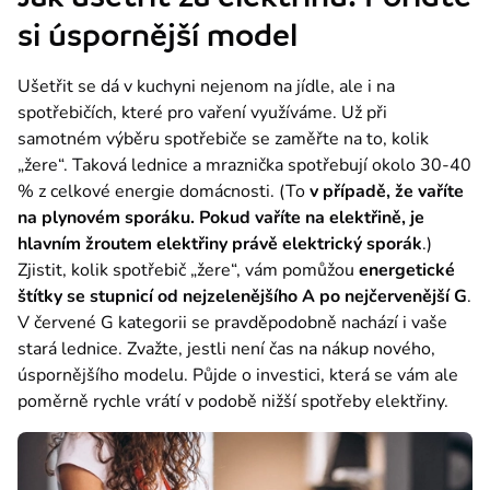
si úspornější model
Ušetřit se dá v kuchyni nejenom na jídle, ale i na 
spotřebičích, které pro vaření využíváme. Už při 
samotném výběru spotřebiče se zaměřte na to, kolik 
„žere“. Taková lednice a mraznička spotřebují okolo 30-40 
% z celkové energie domácnosti. (To 
v případě, že vaříte 
na plynovém sporáku. Pokud vaříte na elektřině, je 
hlavním žroutem elektřiny právě elektrický sporák
.)
Zjistit, kolik spotřebič „žere“, vám pomůžou 
energetické 
štítky se stupnicí od nejzelenějšího A po nejčervenější G
. 
V červené G kategorii se pravděpodobně nachází i vaše 
stará lednice. Zvažte, jestli není čas na nákup nového, 
úspornějšího modelu. Půjde o investici, která se vám ale 
poměrně rychle vrátí v podobě nižší spotřeby elektřiny.